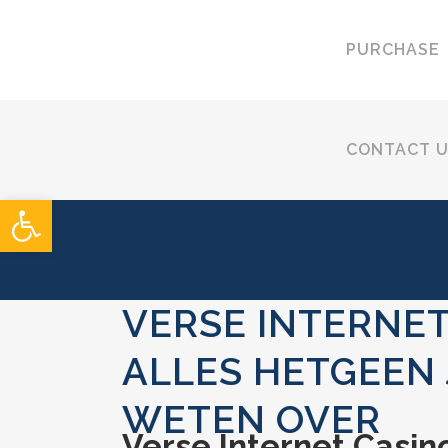
PURCHASE
CONTACT 
Open toolbar
VERSE INTERNET
ALLES HETGEEN 
WETEN OVER
Verse Internet Casin