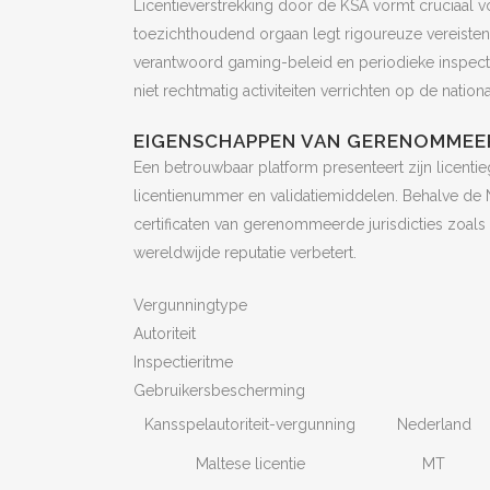
Licentieverstrekking door de KSA vormt cruciaal v
toezichthoudend orgaan legt rigoureuze vereisten
verantwoord gaming-beleid en periodieke inspect
niet rechtmatig activiteiten verrichten op de nati
EIGENSCHAPPEN VAN GERENOMMEER
Een betrouwbaar platform presenteert zijn licenti
licentienummer en validatiemiddelen. Behalve de
certificaten van gerenommeerde jurisdicties zoals 
wereldwijde reputatie verbetert.
Vergunningtype
Autoriteit
Inspectieritme
Gebruikersbescherming
Kansspelautoriteit-vergunning
Nederland
Maltese licentie
MT