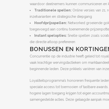
waardoor deelnemers kunnen communiceren en keu
Traditionele spellen:
Online versies van 21, 
inzetvarianten en strategische diepgang
Hoofdprijsspellen:
Networked groeiende gokk
toegevoegd aan continu toenemende prijzenpott
Instant spelopties:
Snelle spellen zoals scrat
die directe afloop prefereren
BONUSSEN EN KORTINGE
Concurrentie op de industrie heeft geleid tot roy
vaak krachtige wervingstactieken om marktaandeel 
beginnende leden. Deze prikkels variëren van inze
Loyaliteitsprogramma’s honoreren frequente leden 
speciale access tot toernooien of tastbare awards
hogere lagen toegang krijgen tot eigen accountman
samengestelde acties. Deze gelaagde aanpak moe