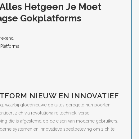
 Alles Hetgeen Je Moet
gse Gokplatforms
brekend
Platforms
TFORM NIEUW EN INNOVATIEF
lug, waarbij gloednieuwe goksites geregeld hun poorten
tieert zich via revolutionaire techniek, verse
ing die is afgestemd op de eisen van moderne gebruikers.
oderne systemen en innovatieve speelbeleving om zich te