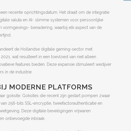
 een recente oprichtingsdatum. Het draait om de integratie
gitale valuta en AI- slimme systemen voor persoonlijke
n vormgevings- benadering, waarbij elk aspect van de
fijnd.
andeert de Hollandse digitale gaming-sector met
021, wat resulteert in een toevloed van niet alleen
ovatieve features bieden. Deze expansie stimuleert wedijver
s in de industrie.
 BIJ MODERNE PLATFORMS
aar goksite. Goksites die recent zijn gestart pompen zwaar
van 256-bits SSL-encryptie, tweefactorauthenticatie en
tgeving. Deze digitale beveiligingen vrijwaren
gen onbevoegde inbraak.