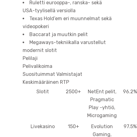
Ruletti eurooppa-, ranska- sekä
USA-tyylisellä versiolla
Texas Hold’em eri muunnelmat sekä
videopokeri
Baccarat ja muutkin pelit
Megaways-tekniikalla varustellut
modernit slotit
Pelilaji
Pelivalikoima
Suosituimmat Valmistajat
Keskimääräinen RTP
Slotit
2500+
NetEnt pelit,
96.2%
Pragmatic
Play -yhtiö,
Microgaming
Livekasino
150+
Evolution
97.5%
Gaming,