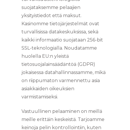
suojataksemme pelaajien
yksityistiedot että maksut.
Kasinomme tietojärjestelmät ovat
turvallisissa datakeskuksissa, sekä
kaikki informaatio suojataan 256-bit
SSL-teknologialla. Noudatamme
huolella EU:n yleistä
tietosuojalainsäädäntöä (GDPR)
jokaisessa datahallinnassamme, mikä
on riippumaton varmennettu asia
asiakkaiden oikeuksien
varmistamiseksi.
Vastuullinen pelaaminen on meillä
meille erittäin keskeistä. Tarjoamme
keinoja pelin kontrollointiin, kuten