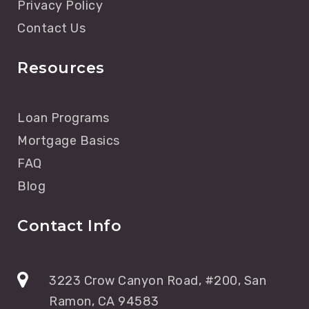
Privacy Policy
Contact Us
Resources
Loan Programs
Mortgage Basics
FAQ
Blog
Contact Info
3223 Crow Canyon Road, #200, San
Ramon, CA 94583