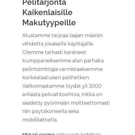
Pelitarjonta
Kaikenlaisille
Makutyypeille
Alustamme tarjoaa laajan määrän
viihdettä jokaiselle käyttäjälle.
Olemme tarkasti karsineet
kumppaneiksemme alan parhaita
pelintoimittajia varmistaaksemme
korkealaatuisen pelihetken.
Valikoimastamme löydät yli 3000
erilaista pelivaihtoehtoa, mitkä on
säädetty pyörimään moitteettomasti
niin pöytäkoneella sekä
mobiililaitteilla.
tikkari casino
jatkuvasti kehittää