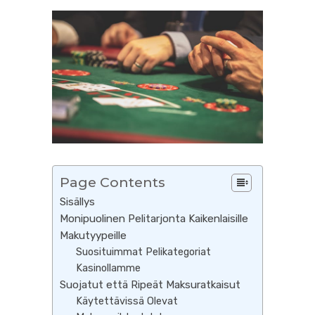
Page Contents
Sisällys
Monipuolinen Pelitarjonta Kaikenlaisille
Makutyypeille
Suosituimmat Pelikategoriat
Kasinollamme
Suojatut että Ripeät Maksuratkaisut
Käytettävissä Olevat