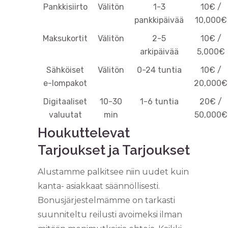
Pankkisiirto
Välitön
1-3
10€ /
pankkipäivää
10,000€
Maksukortit
Välitön
2-5
10€ /
arkipäivää
5,000€
Sähköiset
Välitön
0-24 tuntia
10€ /
e-lompakot
20,000€
Digitaaliset
10-30
1-6 tuntia
20€ /
valuutat
min
50,000€
Houkuttelevat
Tarjoukset ja Tarjoukset
Alustamme palkitsee niin uudet kuin
kanta- asiakkaat säännöllisesti.
Bonusjärjestelmämme on tarkasti
suunniteltu reilusti avoimeksi ilman