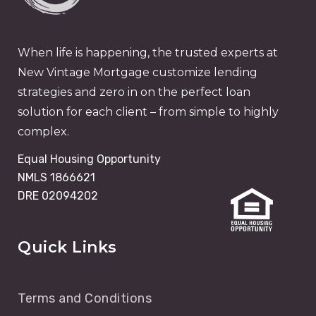
When life is happening, the trusted experts at
New Vintage Mortgage customize lending
strategies and zero in on the perfect loan
solution for each client – from simple to highly
complex.
Equal Housing Opportunity
NMLS 1866621
DRE 02094202
Quick Links
Terms and Conditions