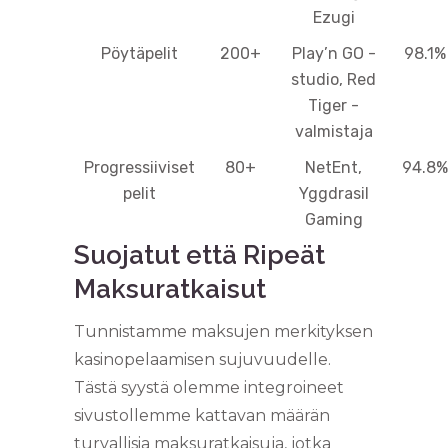
Ezugi
Pöytäpelit
200+
Play’n GO -
98.1%
studio, Red
Tiger -
valmistaja
Progressiiviset
80+
NetEnt,
94.8%
pelit
Yggdrasil
Gaming
Suojatut että Ripeät
Maksuratkaisut
Tunnistamme maksujen merkityksen
kasinopelaamisen sujuvuudelle.
Tästä syystä olemme integroineet
sivustollemme kattavan määrän
turvallisia maksuratkaisuja, jotka