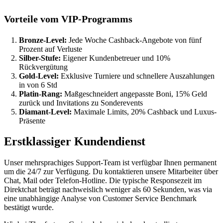
Vorteile vom VIP-Programms
Bronze-Level:
Jede Woche Cashback-Angebote von fünf
Prozent auf Verluste
Silber-Stufe:
Eigener Kundenbetreuer und 10%
Rückvergütung
Gold-Level:
Exklusive Turniere und schnellere Auszahlungen
in von 6 Std
Platin-Rang:
Maßgeschneidert angepasste Boni, 15% Geld
zurück und Invitations zu Sonderevents
Diamant-Level:
Maximale Limits, 20% Cashback und Luxus-
Präsente
Erstklassiger Kundendienst
Unser mehrsprachiges Support-Team ist verfügbar Ihnen permanent
um die 24/7 zur Verfügung. Du kontaktieren unsere Mitarbeiter über
Chat, Mail oder Telefon-Hotline. Die typische Responsezeit im
Direktchat beträgt nachweislich weniger als 60 Sekunden, was via
eine unabhängige Analyse von Customer Service Benchmark
bestätigt wurde.