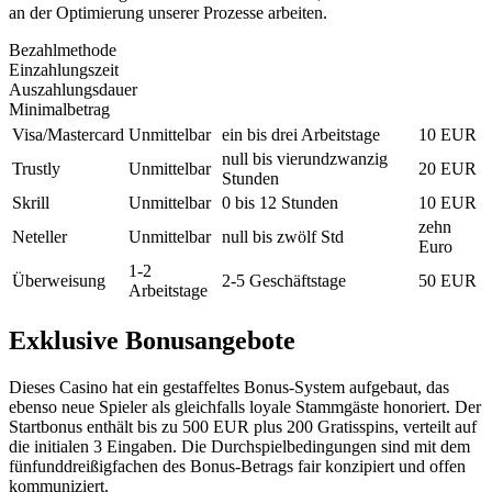
an der Optimierung unserer Prozesse arbeiten.
Bezahlmethode
Einzahlungszeit
Auszahlungsdauer
Minimalbetrag
Visa/Mastercard
Unmittelbar
ein bis drei Arbeitstage
10 EUR
null bis vierundzwanzig
Trustly
Unmittelbar
20 EUR
Stunden
Skrill
Unmittelbar
0 bis 12 Stunden
10 EUR
zehn
Neteller
Unmittelbar
null bis zwölf Std
Euro
1-2
Überweisung
2-5 Geschäftstage
50 EUR
Arbeitstage
Exklusive Bonusangebote
Dieses Casino hat ein gestaffeltes Bonus-System aufgebaut, das
ebenso neue Spieler als gleichfalls loyale Stammgäste honoriert. Der
Startbonus enthält bis zu 500 EUR plus 200 Gratisspins, verteilt auf
die initialen 3 Eingaben. Die Durchspielbedingungen sind mit dem
fünfunddreißigfachen des Bonus-Betrags fair konzipiert und offen
kommuniziert.