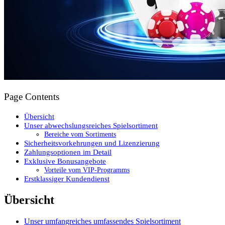
Page Contents
Übersicht
Unser abwechslungsreiches Spielsortiment
Bereiche vom Sortiments
Sicherheitsvorkehrungen und Lizenzierung
Zahlungsoptionen im Detail
Exklusive Bonusangebote
Vorteile vom VIP-Programms
Erstklassiger Kundendienst
Übersicht
Unser umfangreiches umfassendes Spielsortiment