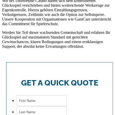
Wir bei Thorfortune Casino haben sich dem kontrollierten
Glücksspiel verschrieben und bieten weitreichende Werkzeuge zur
Eigenkontrolle. Hierzu gehören Einzahlungsgrenzen,
Verlustgrenzen, Zeitlimits wie auch die Option zur Selbstsperre.
Unsere Kooperation mit Organisationen wie GamCare unterstreicht
das Commitment für Spielerschutz.
Werden Sie Teil dieser wachsenden Gemeinschaft und erfahren Ihr
Glücksspiel auf maximalstem Standard mit gerechten
Gewinnchancen, klaren Bedingungen und einem erstklassigen
Support, der absolut keine Erwartungen offenlässt.
GET A QUICK QUOTE