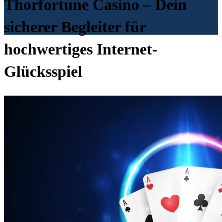
Thorfortune Casino – Dein
Glücksspiel
sicherer Begleiter für
hochwertiges Internet-
Glücksspiel