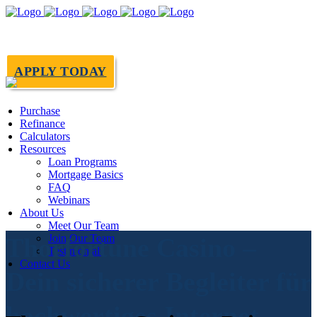
APPLY TODAY
Purchase
Refinance
Calculators
Resources
Loan Programs
Mortgage Basics
FAQ
Webinars
About Us
Meet Our Team
Join Our Team
Thorfortune Casino –
Testimonials
Contact Us
Dein sicherer Begleiter für
hochwertiges Internet-