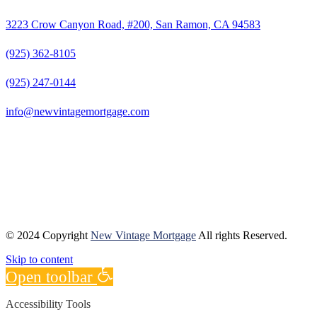
3223 Crow Canyon Road, #200, San Ramon, CA 94583
(925) 362-8105
(925) 247-0144
info@newvintagemortgage.com
Follow Us
© 2024 Copyright
New Vintage Mortgage
All rights Reserved.
Skip to content
Open toolbar
Accessibility Tools