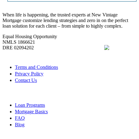
When life is happening, the trusted experts at New Vintage
Mortgage customize lending strategies and zero in on the perfect
loan solution for each client – from simple to highly complex.
Equal Housing Opportunity
NMLS 1866621
DRE 02094202
Quick Links
Terms and Conditions
Privacy Policy
Contact Us
Resources
Loan Programs
Mortgage Basics
FAQ
Blog
Contact Info