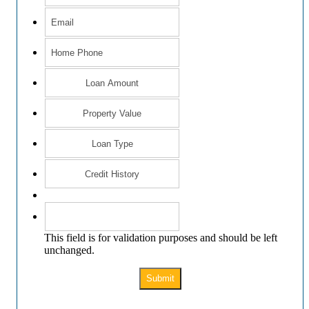
This field is for validation purposes and should be left
unchanged.