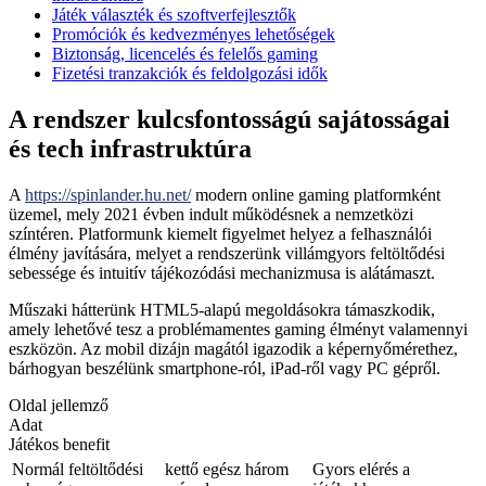
Játék választék és szoftverfejlesztők
Promóciók és kedvezményes lehetőségek
Biztonság, licencelés és felelős gaming
Fizetési tranzakciók és feldolgozási idők
A rendszer kulcsfontosságú sajátosságai
és tech infrastruktúra
A
https://spinlander.hu.net/
modern online gaming platformként
üzemel, mely 2021 évben indult működésnek a nemzetközi
színtéren. Platformunk kiemelt figyelmet helyez a felhasználói
élmény javítására, melyet a rendszerünk villámgyors feltöltődési
sebessége és intuitív tájékozódási mechanizmusa is alátámaszt.
Műszaki hátterünk HTML5-alapú megoldásokra támaszkodik,
amely lehetővé tesz a problémamentes gaming élményt valamennyi
eszközön. Az mobil dizájn magától igazodik a képernyőmérethez,
bárhogyan beszélünk smartphone-ról, iPad-ről vagy PC gépről.
Oldal jellemző
Adat
Játékos benefit
Normál feltöltődési
kettő egész három
Gyors elérés a