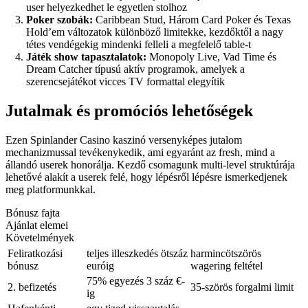
user helyezkedhet le egyetlen stolhoz
Poker szobák:
Caribbean Stud, Három Card Poker és Texas
Hold’em változatok különböző limitekke, kezdőktől a nagy
tétes vendégekig mindenki felleli a megfelelő table-t
Játék show tapasztalatok:
Monopoly Live, Vad Time és
Dream Catcher típusú aktív programok, amelyek a
szerencsejátékot vicces TV formattal elegyítik
Jutalmak és promóciós lehetőségek
Ezen Spinlander Casino kaszinó versenyképes jutalom
mechanizmussal tevékenykedik, ami egyaránt az fresh, mind a
állandó userek honorálja. Kezdő csomagunk multi-level struktúrája
lehetővé alakít a userek felé, hogy lépésről lépésre ismerkedjenek
meg platformunkkal.
Bónusz fajta
Ajánlat elemei
Követelmények
Feliratkozási
teljes illeszkedés ötszáz
harmincötszörös
bónusz
euróig
wagering feltétel
75% egyezés 3 száz €-
2. befizetés
35-szörös forgalmi limit
ig