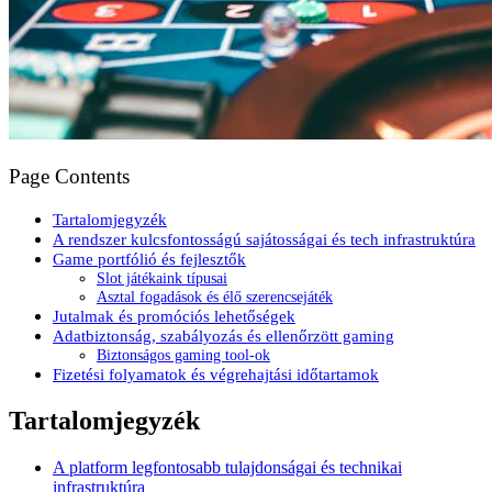
Page Contents
Tartalomjegyzék
A rendszer kulcsfontosságú sajátosságai és tech infrastruktúra
Game portfólió és fejlesztők
Slot játékaink típusai
Asztal fogadások és élő szerencsejáték
Jutalmak és promóciós lehetőségek
Adatbiztonság, szabályozás és ellenőrzött gaming
Biztonságos gaming tool-ok
Fizetési folyamatok és végrehajtási időtartamok
Tartalomjegyzék
A platform legfontosabb tulajdonságai és technikai
infrastruktúra