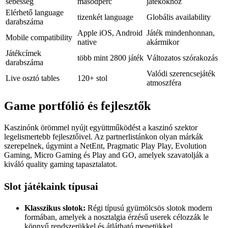
sebesség
másodperc
játékokhoz
Elérhető language
tizenkét language
Globális availability
darabszáma
Apple iOS, Android
Játék mindenhonnan,
Mobile compatibility
native
akármikor
Játékcímek
több mint 2800 játék
Változatos szórakozás
darabszáma
Valódi szerencsejáték
Live osztó tables
120+ stol
atmoszféra
Game portfólió és fejlesztők
Kaszinónk örömmel nyújt együttműködést a kaszinó szektor
legelismertebb fejlesztőivel. Az partnerlistánkon olyan márkák
szerepelnek, úgymint a NetEnt, Pragmatic Play Play, Evolution
Gaming, Micro Gaming és Play and GO, amelyek szavatolják a
kiváló quality gaming tapasztalatot.
Slot játékaink típusai
Klasszikus slotok:
Régi típusú gyümölcsös slotok modern
formában, amelyek a nosztalgia érzésű userek célozzák le
könnyű rendszerükkel és átlátható menetükkel