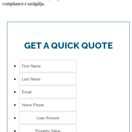
compliance-t szolgálja.
GET A QUICK QUOTE