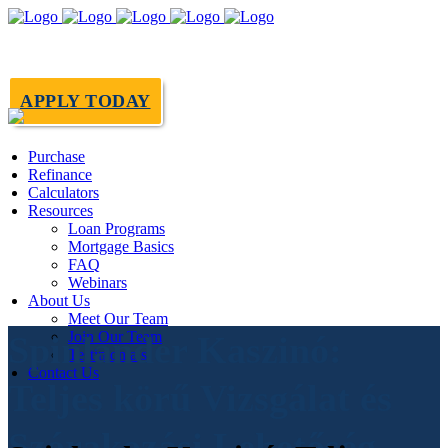
APPLY TODAY
Purchase
Refinance
Calculators
Resources
Loan Programs
Mortgage Basics
FAQ
Webinars
About Us
Meet Our Team
Join Our Team
Spinlander Kaszinó:
Testimonials
Contact Us
Teljes körű Vizsgálat és
Szórakozási Lehetőség