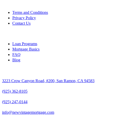
Quick Links
Terms and Conditions
Privacy Policy
Contact Us
Resources
Loan Programs
Mortgage Basics
FAQ
Blog
Contact Info
3223 Crow Canyon Road, #200, San Ramon, CA 94583
(925) 362-8105
(925) 247-0144
info@newvintagemortgage.com