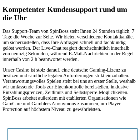
Kompetenter Kundensupport rund um
die Uhr
Das Support-Team von SpinBoss steht Ihnen 24 Stunden täglich, 7
Tage die Woche zur Seite. Wir bieten verschiedene Kontaktkanäle,
um sicherzustellen, dass Ihre Anfragen schnell und fachkundig
gelöst werden. Der Live-Chat reagiert durchschnittlich innerhalb
von neunzig Sekunden, während E-Mail-Nachrichten in der Regel
innerhalb von 2 h beantwortet werden.
Unser Casino ist stolz darauf, eine deutsche Gaming-Lizenz zu
besitzen und sämtliche legalen Anforderungen strikt einzuhalten.
Verantwortungsvolles Spielen steht bei uns an erster Stelle, weshalb
wir umfassende Tools zur Eigenkontrolle bereitstellen, inklusive
Einzahlungsgrenzen, Zeitlimits und Selbstsperre-Möglichkeiten.
SpinBoss arbeitet außerdem mit etablierten Organisationen wie
GamCare und Gamblers Anonymous zusammen, um Player
Protection auf höchstem Niveau zu gewährleisten.