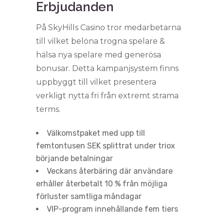
Erbjudanden
På SkyHills Casino tror medarbetarna
till vilket belöna trogna spelare &
hälsa nya spelare med generösa
bonusar. Detta kampanjsystem finns
uppbyggt till vilket presentera
verkligt nytta fri från extremt strama
terms.
Välkomstpaket med upp till
femtontusen SEK splittrat under triox
börjande betalningar
Veckans återbäring där användare
erhåller återbetalt 10 % från möjliga
förluster samtliga måndagar
VIP-program innehållande fem tiers