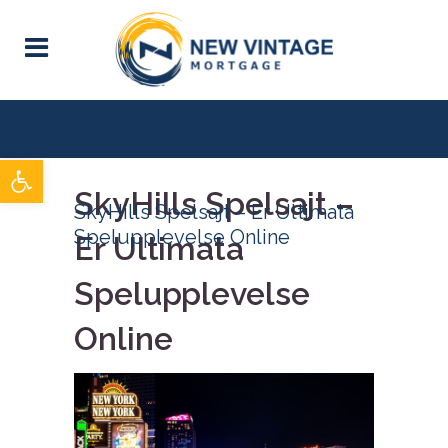
Open toolbar
SkyHills Spelsajt –
SkyHills Spelsajt – Er Ultimata
Spelupplevelse Online
Er Ultimata
Spelupplevelse
Online