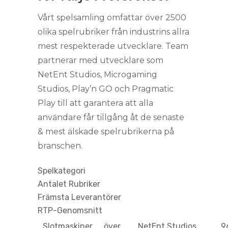
Vårt spelsamling omfattar över 2500
olika spelrubriker från industrins allra
mest respekterade utvecklare. Team
partnerar med utvecklare som
NetEnt Studios, Microgaming
Studios, Play’n GO och Pragmatic
Play till att garantera att alla
användare får tillgång åt de senaste
& mest älskade spelrubrikerna på
branschen.
Spelkategori
Antalet Rubriker
Främsta Leverantörer
RTP-Genomsnitt
Slotmaskiner
över
NetEnt Studios,
9