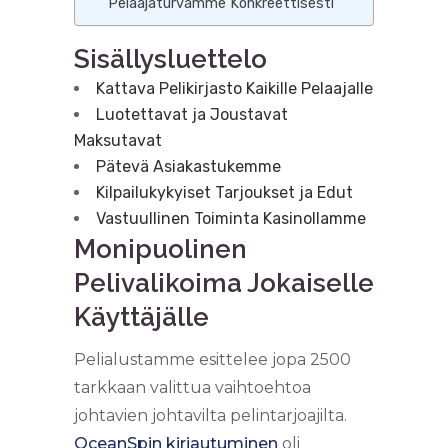
Pelaajaturvamme Konkreettisesti
Sisällysluettelo
Kattava Pelikirjasto Kaikille Pelaajalle
Luotettavat ja Joustavat
Maksutavat
Pätevä Asiakastukemme
Kilpailukykyiset Tarjoukset ja Edut
Vastuullinen Toiminta Kasinollamme
Monipuolinen
Pelivalikoima Jokaiselle
Käyttäjälle
Pelialustamme esittelee jopa 2500
tarkkaan valittua vaihtoehtoa
johtavien johtavilta pelintarjoajilta.
OceanSpin kirjautuminen
oli