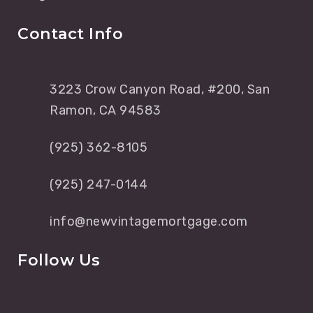
Contact Info
3223 Crow Canyon Road, #200, San
Ramon, CA 94583
(925) 362-8105
(925) 247-0144
info@newvintagemortgage.com
Follow Us