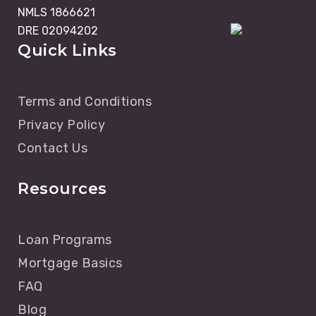
NMLS 1866621
DRE 02094202
Quick Links
Terms and Conditions
Privacy Policy
Contact Us
Resources
Loan Programs
Mortgage Basics
FAQ
Blog