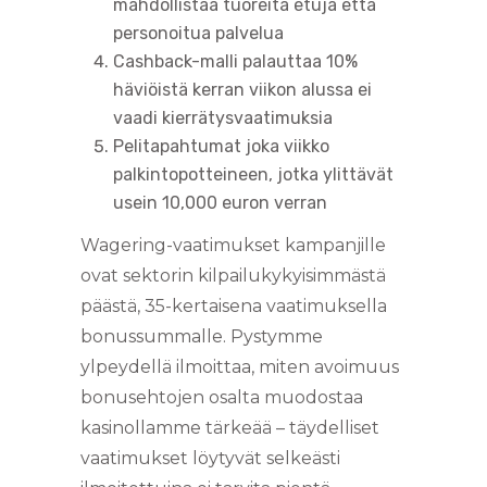
mahdollistaa tuoreita etuja että
personoitua palvelua
Cashback-malli palauttaa 10%
häviöistä kerran viikon alussa ei
vaadi kierrätysvaatimuksia
Pelitapahtumat joka viikko
palkintopotteineen, jotka ylittävät
usein 10,000 euron verran
Wagering-vaatimukset kampanjille
ovat sektorin kilpailukykyisimmästä
päästä, 35-kertaisena vaatimuksella
bonussummalle. Pystymme
ylpeydellä ilmoittaa, miten avoimuus
bonusehtojen osalta muodostaa
kasinollamme tärkeää – täydelliset
vaatimukset löytyvät selkeästi