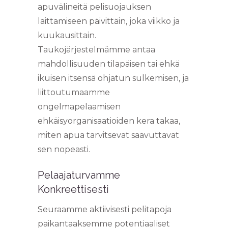
apuvälineitä pelisuojauksen
laittamiseen päivittäin, joka viikko ja
kuukausittain.
Taukojärjestelmämme antaa
mahdollisuuden tilapäisen tai ehkä
ikuisen itsensä ohjatun sulkemisen, ja
liittoutumaamme
ongelmapelaamisen
ehkäisyorganisaatioiden kera takaa,
miten apua tarvitsevat saavuttavat
sen nopeasti.
Pelaajaturvamme
Konkreettisesti
Seuraamme aktiivisesti pelitapoja
paikantaaksemme potentiaaliset