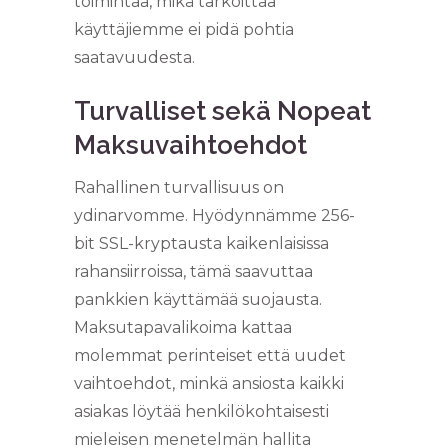
toimintaa, mikä tarkoittaa
käyttäjiemme ei pidä pohtia
saatavuudesta.
Turvalliset sekä Nopeat
Maksuvaihtoehdot
Rahallinen turvallisuus on
ydinarvomme. Hyödynnämme 256-
bit SSL-kryptausta kaikenlaisissa
rahansiirroissa, tämä saavuttaa
pankkien käyttämää suojausta.
Maksutapavalikoima kattaa
molemmat perinteiset että uudet
vaihtoehdot, minkä ansiosta kaikki
asiakas löytää henkilökohtaisesti
mieleisen menetelmän hallita