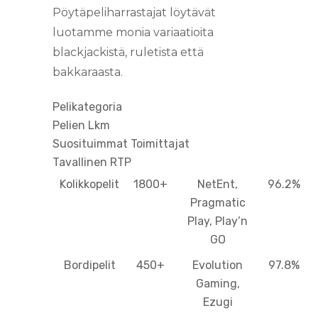
Pöytäpeliharrastajat löytävät
luotamme monia variaatioita
blackjackistä, ruletista että
bakkaraasta.
Pelikategoria
Pelien Lkm
Suosituimmat Toimittajat
Tavallinen RTP
Kolikkopelit
1800+
NetEnt,
96.2%
Pragmatic
Play, Play’n
GO
Bordipelit
450+
Evolution
97.8%
Gaming,
Ezugi