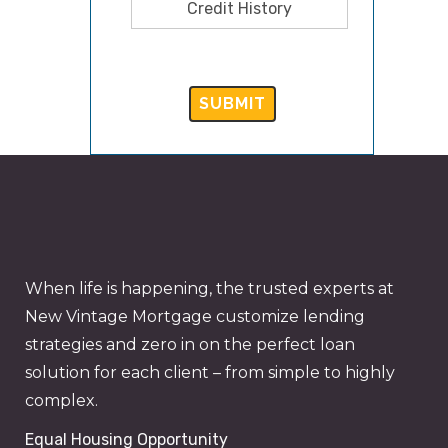
When life is happening, the trusted experts at
New Vintage Mortgage customize lending
strategies and zero in on the perfect loan
solution for each client – from simple to highly
complex.
Equal Housing Opportunity