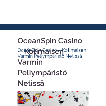
OceanSpin Casino
– Kotimaisen
OceanSpin Casino – Kotimaisen
Varmin Peliympäristö Netissä
Varmin
Peliympäristö
Netissä