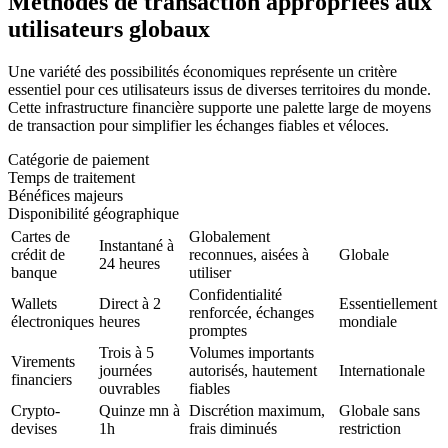
Méthodes de transaction appropriées aux
utilisateurs globaux
Une variété des possibilités économiques représente un critère
essentiel pour ces utilisateurs issus de diverses territoires du monde.
Cette infrastructure financière supporte une palette large de moyens
de transaction pour simplifier les échanges fiables et véloces.
Catégorie de paiement
Temps de traitement
Bénéfices majeurs
Disponibilité géographique
Cartes de
Globalement
Instantané à
crédit de
reconnues, aisées à
Globale
24 heures
banque
utiliser
Confidentialité
Wallets
Direct à 2
Essentiellement
renforcée, échanges
électroniques
heures
mondiale
promptes
Trois à 5
Volumes importants
Virements
journées
autorisés, hautement
Internationale
financiers
ouvrables
fiables
Crypto-
Quinze mn à
Discrétion maximum,
Globale sans
devises
1h
frais diminués
restriction