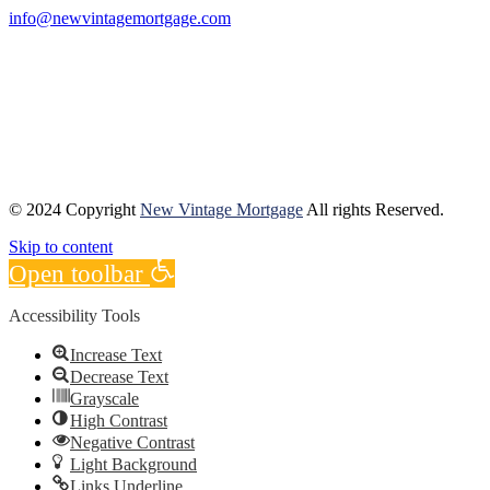
info@newvintagemortgage.com
Follow Us
© 2024 Copyright
New Vintage Mortgage
All rights Reserved.
Skip to content
Open toolbar
Accessibility Tools
Increase Text
Decrease Text
Grayscale
High Contrast
Negative Contrast
Light Background
Links Underline