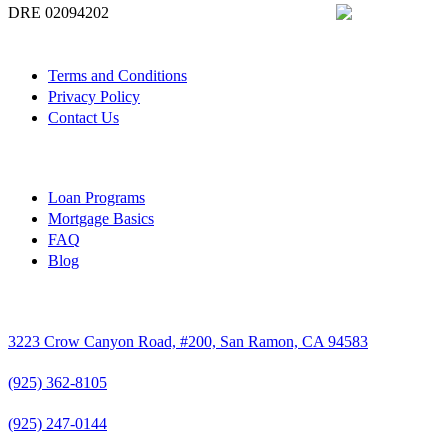
DRE 02094202
Quick Links
Terms and Conditions
Privacy Policy
Contact Us
Resources
Loan Programs
Mortgage Basics
FAQ
Blog
Contact Info
3223 Crow Canyon Road, #200, San Ramon, CA 94583
(925) 362-8105
(925) 247-0144