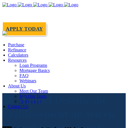
APPLY TODAY
Purchase
Refinance
Calculators
Resources
Loan Programs
Mortgage Basics
FAQ
Webinars
About Us
Meet Our Team
Join Our Team
🎰 Manuel Détaillé du
Testimonials
Contact Us
Établissement de Jeu en
Virtuel International