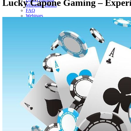
Lucky Capone Gaming – Experie
Mortgage Basics
FAQ
Webinars
About Us
Meet Our Team
Join Our Team
Testimonials
Contact Us