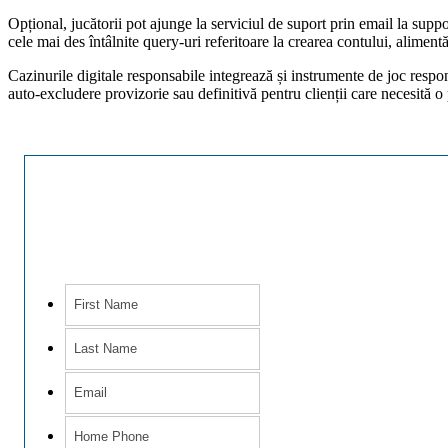
Opțional, jucătorii pot ajunge la serviciul de suport prin email la 
cele mai des întâlnite query-uri referitoare la crearea contului, alimentă
Cazinurile digitale responsabile integrează și instrumente de joc respo
auto-excludere provizorie sau definitivă pentru clienții care necesită o