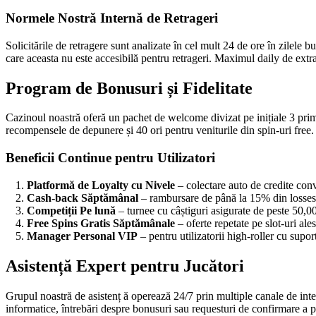
Normele Nostră Internă de Retrageri
Solicitările de retragere sunt analizate în cel mult 24 de ore în zilele 
care aceasta nu este accesibilă pentru retrageri. Maximul daily de ext
Program de Bonusuri și Fidelitate
Cazinoul noastră oferă un pachet de welcome divizat pe inițiale 3 prim
recompensele de depunere și 40 ori pentru veniturile din spin-uri free.
Beneficii Continue pentru Utilizatori
Platformă de Loyalty cu Nivele
– colectare auto de credite conve
Cash-back Săptămânal
– rambursare de până la 15% din losse
Competiții Pe lună
– turnee cu câștiguri asigurate de peste 50
Free Spins Gratis Săptămânale
– oferte repetate pe slot-uri ale
Manager Personal VIP
– pentru utilizatorii high-roller cu supor
Asistență Expert pentru Jucători
Grupul noastră de asistenț ă operează 24/7 prin multiple canale de inte
informatice, întrebări despre bonusuri sau requesturi de confirmare a pr