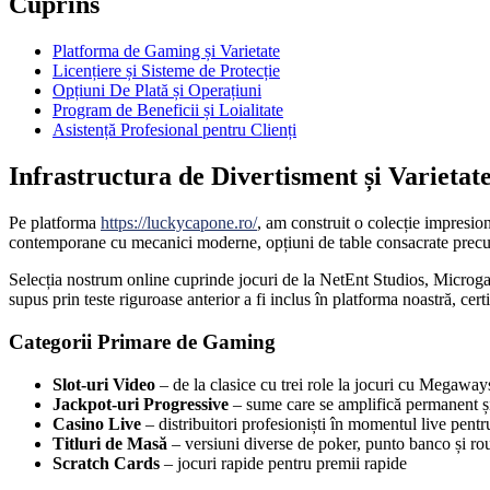
Cuprins
Platforma de Gaming și Varietate
Licențiere și Sisteme de Protecție
Opțiuni De Plată și Operațiuni
Program de Beneficii și Loialitate
Asistență Profesional pentru Clienți
Infrastructura de Divertisment și Varietat
Pe platforma
https://luckycapone.ro/
, am construit o colecție impresion
contemporane cu mecanici moderne, opțiuni de table consacrate precum v
Selecția nostrum online cuprinde jocuri de la NetEnt Studios, Microga
supus prin teste riguroase anterior a fi inclus în platforma noastră, cer
Categorii Primare de Gaming
Slot-uri Video
– de la clasice cu trei role la jocuri cu Megaway
Jackpot-uri Progressive
– sume care se amplifică permanent și
Casino Live
– distribuitori profesioniști în momentul live pentr
Titluri de Masă
– versiuni diverse de poker, punto banco și ro
Scratch Cards
– jocuri rapide pentru premii rapide