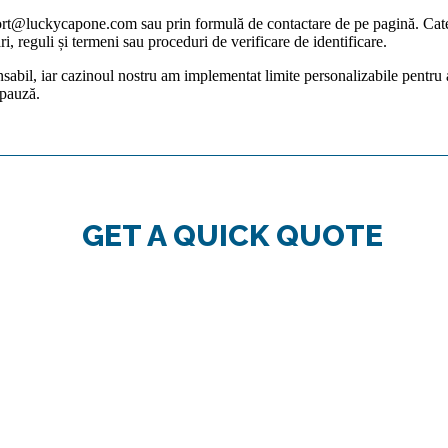
support@luckycapone.com sau prin formulă de contactare de pe pagină. C
ri, reguli și termeni sau proceduri de verificare de identificare.
nsabil, iar cazinoul nostru am implementat limite personalizabile pentru 
 pauză.
GET A QUICK QUOTE