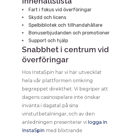
Innehållslista
Fart i fokus vid överföringar
Skydd och licens
Spelbibliotek och tillhandahållare
Bonuserbjudanden och promotioner
Support och hjälp
Snabbhet i centrum vid
överföringar
Hos InstaSpin har vi här utvecklat
hela vår plattformen omkring
begreppet direkthet. Vi begriper att
dagens casinospelare inte önskar
invänta i dagatal på sina
vinstutbetalningar, och av den
anledningen presenterar vi
logga in
InstaSpin
med blixtrande