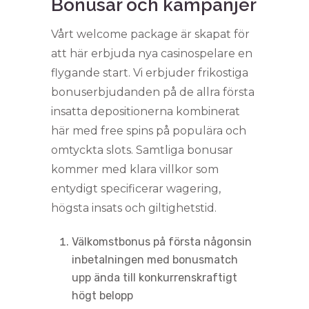
Bonusar och kampanjer
Vårt welcome package är skapat för
att här erbjuda nya casinospelare en
flygande start. Vi erbjuder frikostiga
bonuserbjudanden på de allra första
insatta depositionerna kombinerat
här med free spins på populära och
omtyckta slots. Samtliga bonusar
kommer med klara villkor som
entydigt specificerar wagering,
högsta insats och giltighetstid.
Välkomstbonus på första någonsin
inbetalningen med bonusmatch
upp ända till konkurrenskraftigt
högt belopp