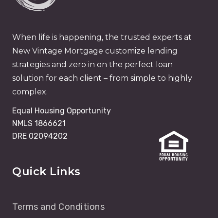
When life is happening, the trusted experts at
New Vintage Mortgage customize lending
strategies and zero in on the perfect loan
solution for each client – from simple to highly
complex.
Equal Housing Opportunity
NMLS 1866621
DRE 02094202
Quick Links
Terms and Conditions