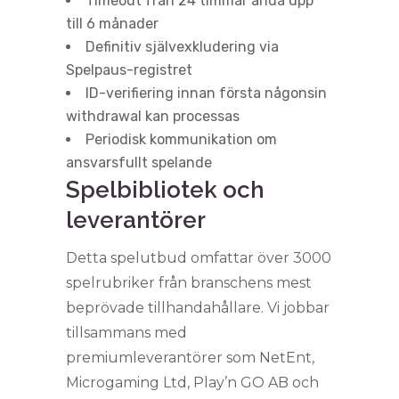
Timeout från 24 timmar ända upp
till 6 månader
Definitiv självexkludering via
Spelpaus-registret
ID-verifiering innan första någonsin
withdrawal kan processas
Periodisk kommunikation om
ansvarsfullt spelande
Spelbibliotek och
leverantörer
Detta spelutbud omfattar över 3000
spelrubriker från branschens mest
beprövade tillhandahållare. Vi jobbar
tillsammans med
premiumleverantörer som NetEnt,
Microgaming Ltd, Play’n GO AB och