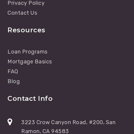
Privacy Policy
Contact Us
Resources
Loan Programs
Mortgage Basics
FAQ
Blog
Contact Info
3223 Crow Canyon Road, #200, San
Ramon, CA 94583