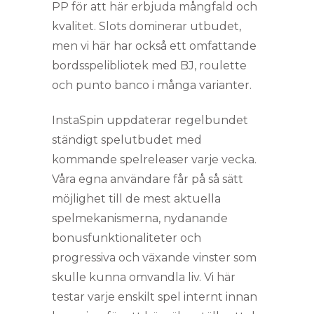
PP för att här erbjuda mångfald och
kvalitet. Slots dominerar utbudet,
men vi här har också ett omfattande
bordsspelibliotek med BJ, roulette
och punto banco i många varianter.
InstaSpin uppdaterar regelbundet
ständigt spelutbudet med
kommande spelreleaser varje vecka.
Våra egna användare får på så sätt
möjlighet till de mest aktuella
spelmekanismerna, nydanande
bonusfunktionaliteter och
progressiva och växande vinster som
skulle kunna omvandla liv. Vi här
testar varje enskilt spel internt innan