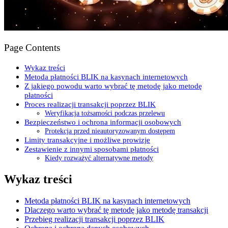
Page Contents
Wykaz treści
Metoda płatności BLIK na kasynach internetowych
Z jakiego powodu warto wybrać tę metodę jako metodę
płatności
Proces realizacji transakcji poprzez BLIK
Weryfikacja tożsamości podczas przelewu
Bezpieczeństwo i ochrona informacji osobowych
Protekcja przed nieautoryzowanym dostępem
Limity transakcyjne i możliwe prowizje
Zestawienie z innymi sposobami płatności
Kiedy rozważyć alternatywne metody
Wykaz treści
Metoda płatności BLIK na kasynach internetowych
Dlaczego warto wybrać tę metodę jako metodę transakcji
Przebieg realizacji transakcji poprzez BLIK