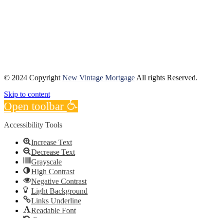
Follow Us
© 2024 Copyright
New Vintage Mortgage
All rights Reserved.
Skip to content
Open toolbar
Accessibility Tools
Increase Text
Decrease Text
Grayscale
High Contrast
Negative Contrast
Light Background
Links Underline
Readable Font