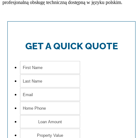
profesjonalną obsługę techniczną dostępną w języku polskim.
GET A QUICK QUOTE