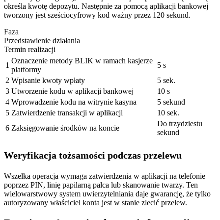
określa kwotę depozytu. Następnie za pomocą aplikacji bankowej
tworzony jest sześciocyfrowy kod ważny przez 120 sekund.
Faza
Przedstawienie działania
Termin realizacji
Oznaczenie metody BLIK w ramach kasjerze
1
5 s
platformy
2
Wpisanie kwoty wpłaty
5 sek.
3
Utworzenie kodu w aplikacji bankowej
10 s
4
Wprowadzenie kodu na witrynie kasyna
5 sekund
5
Zatwierdzenie transakcji w aplikacji
10 sek.
Do trzydziestu
6
Zaksięgowanie środków na koncie
sekund
Weryfikacja tożsamości podczas przelewu
Wszelka operacja wymaga zatwierdzenia w aplikacji na telefonie
poprzez PIN, linię papilarną palca lub skanowanie twarzy. Ten
wielowarstwowy system uwierzytelniania daje gwarancję, że tylko
autoryzowany właściciel konta jest w stanie zlecić przelew.