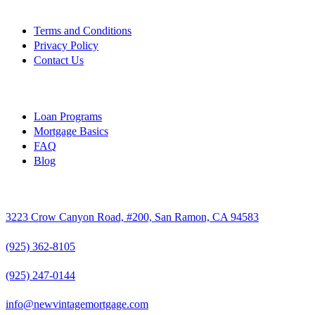
Quick Links
Terms and Conditions
Privacy Policy
Contact Us
Resources
Loan Programs
Mortgage Basics
FAQ
Blog
Contact Info
3223 Crow Canyon Road, #200, San Ramon, CA 94583
(925) 362-8105
(925) 247-0144
info@newvintagemortgage.com