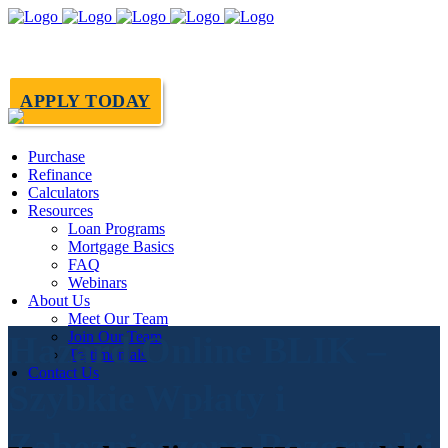
APPLY TODAY
Purchase
Refinance
Calculators
Resources
Loan Programs
Mortgage Basics
FAQ
Webinars
About Us
Meet Our Team
Join Our Team
Hazard Online BLIK –
Testimonials
Contact Us
Szybkie Wpłaty i
Zabezpieczone Rozgrywki