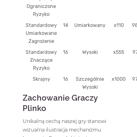
Ograniczone
Ryzyko
Standardowy
14
Umiarkowany
x110
9
Umiarkowane
Zagrożenie
Standardowy
16
Wysoki
x555
9
Znaczące
Ryzyko
Skrajny
16
Szczególnie
x1000
9
Wysoki
Zachowanie Graczy
Plinko
Unikalną cechą naszej gry stanowi
wizualna ilustracja mechanizmu