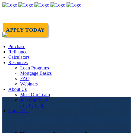
APPLY TODAY
Purchase
Refinance
Calculators
Resources
Loan Programs
Mortgage Basics
FAQ
Webinars
About Us
Meet Our Team
Join Our Team
Goldbet Casino – Pełny
Testimonials
Contact Us
Przewodnik po Platformie
Hazardowej Najnowszej