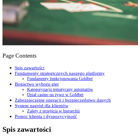
Page Contents
Spis zawartości
Fundamenty strategicznych naszego platformy
Fundamenty funkcjonowania Goldbet
Bogactwo wyboru gier
Kategoryzacja tematyczny automatów
Dział casino na żywo w Goldbet
Zabezpieczenie operacji i bezpieczeństwo danych
System nagród dla klientów
Zalety z przejścia w hierarchii
Pomoc klienta i dyspozycyjność
Spis zawartości