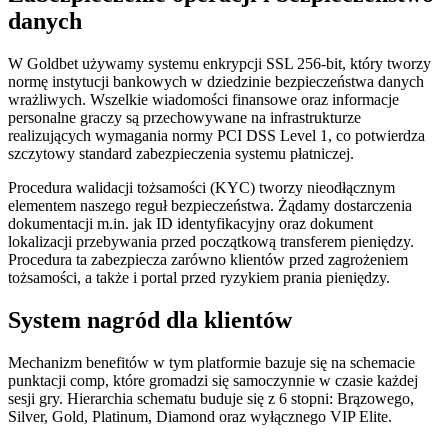
danych
W Goldbet używamy systemu enkrypcji SSL 256-bit, który tworzy
normę instytucji bankowych w dziedzinie bezpieczeństwa danych
wrażliwych. Wszelkie wiadomości finansowe oraz informacje
personalne graczy są przechowywane na infrastrukturze
realizujących wymagania normy PCI DSS Level 1, co potwierdza
szczytowy standard zabezpieczenia systemu płatniczej.
Procedura walidacji tożsamości (KYC) tworzy nieodłącznym
elementem naszego reguł bezpieczeństwa. Żądamy dostarczenia
dokumentacji m.in. jak ID identyfikacyjny oraz dokument
lokalizacji przebywania przed początkową transferem pieniędzy.
Procedura ta zabezpiecza zarówno klientów przed zagrożeniem
tożsamości, a także i portal przed ryzykiem prania pieniędzy.
System nagród dla klientów
Mechanizm benefitów w tym platformie bazuje się na schemacie
punktacji comp, które gromadzi się samoczynnie w czasie każdej
sesji gry. Hierarchia schematu buduje się z 6 stopni: Brązowego,
Silver, Gold, Platinum, Diamond oraz wyłącznego VIP Elite.