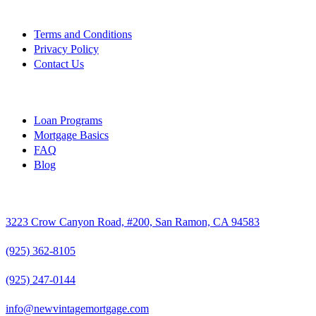
Quick Links
Terms and Conditions
Privacy Policy
Contact Us
Resources
Loan Programs
Mortgage Basics
FAQ
Blog
Contact Info
3223 Crow Canyon Road, #200, San Ramon, CA 94583
(925) 362-8105
(925) 247-0144
info@newvintagemortgage.com