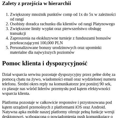
Zalety z przejścia w hierarchii
Zwiększony mnożnik punktów comp od 1x do 5x w zależności
od rangi
Osobisty doradca rachunku dla klientów od rangi Platynowego
Zwiększone limity wypłat oraz pierwszeństwo obsługę
transakcji
Zaproszenia na ekskluzywne turnieje z funduszami bonusów
przekraczającymi 100,000 PLN
Personalizowane bonusy urodzinowych oraz upominki
materialne dla najwyższych poziomów
Pomoc klienta i dyspozycyjność
Dział wsparcia serwisu pozostaje dyspozycyjny przez pełne dobę za
pomocą chatu na żywo, wiadomości email oraz wydzielonej numeru
telefonu. Średni okres reply na komunikatorze jest poniżej 90 sek,
co plasuje nas wśród liderów przemysłu pod kątem efektywności
wsparcia klienta.
Platforma pozostaje w całkowicie responsive i przystosowana pod
kątem urządzeń przenośnych z platformami iOS oraz Android.
Natywna apka mobile naszej platformy oferuje pełną funkcje wersji
desktopowej, wzbogaconą o powiadomienia push komunikujące o