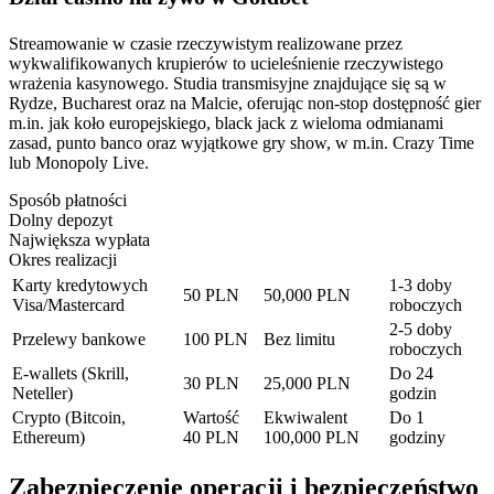
Streamowanie w czasie rzeczywistym realizowane przez
wykwalifikowanych krupierów to ucieleśnienie rzeczywistego
wrażenia kasynowego. Studia transmisyjne znajdujące się są w
Rydze, Bucharest oraz na Malcie, oferując non-stop dostępność gier
m.in. jak koło europejskiego, black jack z wieloma odmianami
zasad, punto banco oraz wyjątkowe gry show, w m.in. Crazy Time
lub Monopoly Live.
Sposób płatności
Dolny depozyt
Największa wypłata
Okres realizacji
Karty kredytowych
1-3 doby
50 PLN
50,000 PLN
Visa/Mastercard
roboczych
2-5 doby
Przelewy bankowe
100 PLN
Bez limitu
roboczych
E-wallets (Skrill,
Do 24
30 PLN
25,000 PLN
Neteller)
godzin
Crypto (Bitcoin,
Wartość
Ekwiwalent
Do 1
Ethereum)
40 PLN
100,000 PLN
godziny
Zabezpieczenie operacji i bezpieczeństwo