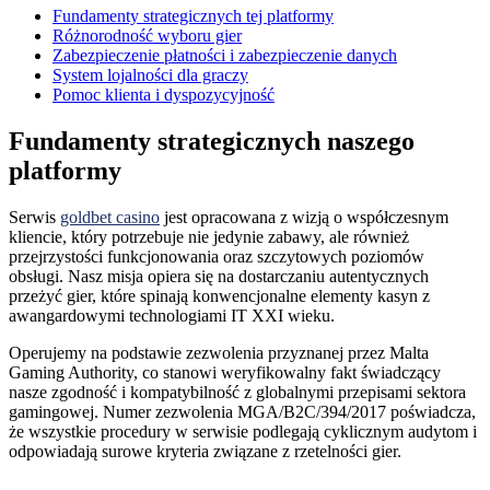
Fundamenty strategicznych tej platformy
Różnorodność wyboru gier
Zabezpieczenie płatności i zabezpieczenie danych
System lojalności dla graczy
Pomoc klienta i dyspozycyjność
Fundamenty strategicznych naszego
platformy
Serwis
goldbet casino
jest opracowana z wizją o współczesnym
kliencie, który potrzebuje nie jedynie zabawy, ale również
przejrzystości funkcjonowania oraz szczytowych poziomów
obsługi. Nasz misja opiera się na dostarczaniu autentycznych
przeżyć gier, które spinają konwencjonalne elementy kasyn z
awangardowymi technologiami IT XXI wieku.
Operujemy na podstawie zezwolenia przyznanej przez Malta
Gaming Authority, co stanowi weryfikowalny fakt świadczący
nasze zgodność i kompatybilność z globalnymi przepisami sektora
gamingowej. Numer zezwolenia MGA/B2C/394/2017 poświadcza,
że wszystkie procedury w serwisie podlegają cyklicznym audytom i
odpowiadają surowe kryteria związane z rzetelności gier.