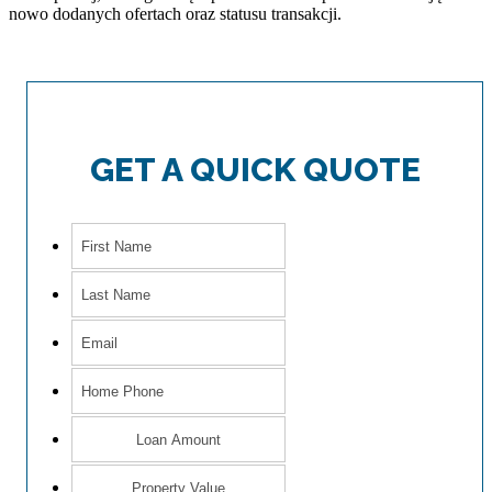
nowo dodanych ofertach oraz statusu transakcji.
GET A QUICK QUOTE