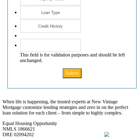
This field is for validation purposes and should be left
unchanged.
When life is happening, the trusted experts at New Vintage
Mortgage customize lending strategies and zero in on the perfect
loan solution for each client – from simple to highly complex.
Equal Housing Opportunity
NMLS 1866621
DRE 02094202