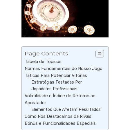
Page Contents
Tabela de Tópicos
Normas Fundamentais do Nosso Jogo
Táticas Para Potenciar Vitórias
Estratégias Testadas Por
Jogadores Profissionais
Volatilidade e Índice de Retorno ao
Apostador
Elementos Que Afetam Resultados
Como Nos Destacamos da Rivais
Bónus e Funcionalidades Especiais