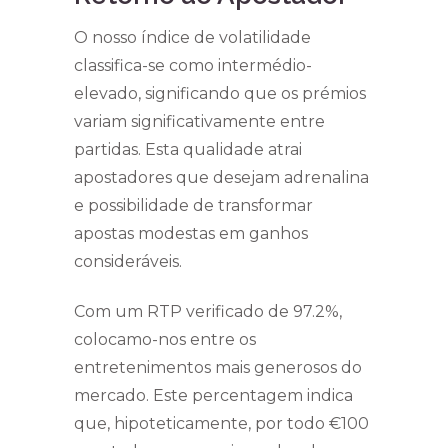
O nosso índice de volatilidade
classifica-se como intermédio-
elevado, significando que os prémios
variam significativamente entre
partidas. Esta qualidade atrai
apostadores que desejam adrenalina
e possibilidade de transformar
apostas modestas em ganhos
consideráveis.
Com um RTP verificado de 97.2%,
colocamo-nos entre os
entretenimentos mais generosos do
mercado. Este percentagem indica
que, hipoteticamente, por todo €100