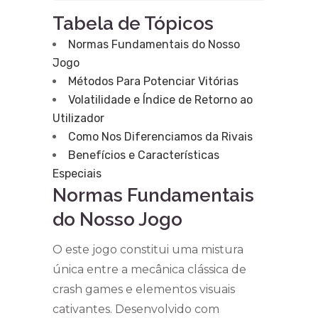
Tabela de Tópicos
Normas Fundamentais do Nosso
Jogo
Métodos Para Potenciar Vitórias
Volatilidade e Índice de Retorno ao
Utilizador
Como Nos Diferenciamos da Rivais
Benefícios e Características
Especiais
Normas Fundamentais
do Nosso Jogo
O este jogo constitui uma mistura
única entre a mecânica clássica de
crash games e elementos visuais
cativantes. Desenvolvido com