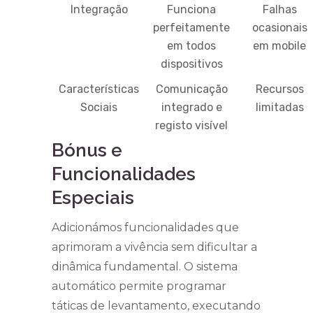
Integração
Funciona
Falhas
perfeitamente
ocasionais
em todos
em mobile
dispositivos
Características
Comunicação
Recursos
Sociais
integrado e
limitadas
registo visível
Bónus e
Funcionalidades
Especiais
Adicionámos funcionalidades que
aprimoram a vivência sem dificultar a
dinâmica fundamental. O sistema
automático permite programar
táticas de levantamento, executando