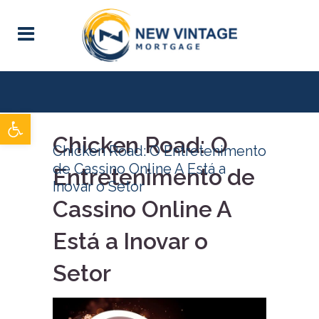
Open toolbar
Chicken Road: O
Chicken Road: O Entretenimento
de Cassino Online A Está a
Entretenimento de
Inovar o Setor
Cassino Online A
Está a Inovar o
Setor