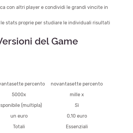
 con altri player e condividi le grandi vincite in
e stats proprie per studiare le individuali risultati
Versioni del Game
vantasette percento
novantasette percento
5000x
mille x
isponibile (multipla)
Sì
un euro
0,10 euro
Totali
Essenziali