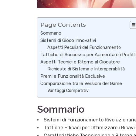
Page Contents
Sommario
Sistemi di Gioco Innovativi
Aspetti Peculiari del Funzionamento
Tattiche di Successo per Aumentare i Profitt
Aspetti Tecnici e Ritorno al Giocatore
Richieste di Sistema e Interoperabilità
Premi e Funzionalità Esclusive
Comparazione tra le Versioni del Game
Vantaggi Competitivi
Sommario
Sistemi di Funzionamento Rivoluzionari
Tattiche Efficaci per Ottimizzare i Ricavi
Caratteristiche Tecnologiche e Ritorno a