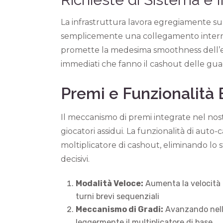
La infrastruttura lavora egregiamente s
semplicemente una collegamento internet 
promette la medesima smoothness dell’es
immediati che fanno il cashout delle gua
Premi e Funzionalità 
Il meccanismo di premi integrate nel nost
giocatori assidui. La funzionalità di auto-
moltiplicatore di cashout, eliminando lo s
decisivi.
Modalità Veloce:
Aumenta la velocità d
turni brevi sequenziali
Meccanismo di Gradi:
Avanzando nell
leggermente il multiplicatore di base