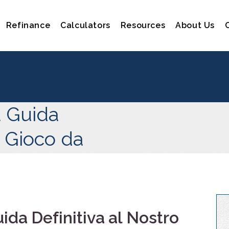
Refinance
Calculators
Resources
About Us
a Guida
o Gioco da
ida Definitiva al Nostro