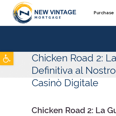
Purchase
Open toolbar
Chicken Road 2: L
Definitiva al Nostr
Casinò Digitale
Chicken Road 2: La Gu