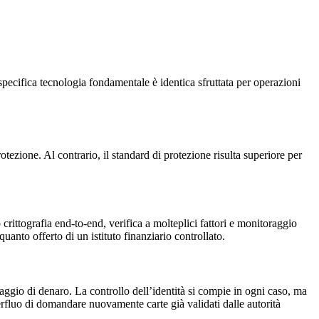
pecifica tecnologia fondamentale è identica sfruttata per operazioni
ezione. Al contrario, il standard di protezione risulta superiore per
o crittografia end-to-end, verifica a molteplici fattori e monitoraggio
nto offerto di un istituto finanziario controllato.
ggio di denaro. La controllo dell’identità si compie in ogni caso, ma
perfluo di domandare nuovamente carte già validati dalle autorità