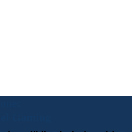
one:
 del Gaming