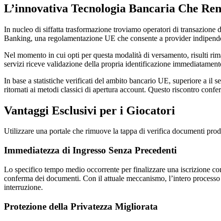
L’innovativa Tecnologia Bancaria Che Rende
In nucleo di siffatta trasformazione troviamo operatori di transazione de
Banking, una regolamentazione UE che consente a provider indipendenti 
Nel momento in cui opti per questa modalità di versamento, risulti rima
servizi riceve validazione della propria identificazione immediatament
In base a statistiche verificati del ambito bancario UE, superiore a il
ritornati ai metodi classici di apertura account. Questo riscontro conf
Vantaggi Esclusivi per i Giocatori
Utilizzare una portale che rimuove la tappa di verifica documenti produ
Immediatezza di Ingresso Senza Precedenti
Lo specifico tempo medio occorrente per finalizzare una iscrizione conven
conferma dei documenti. Con il attuale meccanismo, l’intero processo ri
interruzione.
Protezione della Privatezza Migliorata