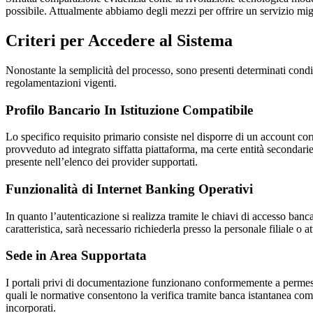
possibile. Attualmente abbiamo degli mezzi per offrire un servizio mig
Criteri per Accedere al Sistema
Nonostante la semplicità del processo, sono presenti determinati condizio
regolamentazioni vigenti.
Profilo Bancario In Istituzione Compatibile
Lo specifico requisito primario consiste nel disporre di un account co
provveduto ad integrato siffatta piattaforma, ma certe entità secondarie
presente nell’elenco dei provider supportati.
Funzionalità di Internet Banking Operativi
In quanto l’autenticazione si realizza tramite le chiavi di accesso banc
caratteristica, sarà necessario richiederla presso la personale filiale o a
Sede in Area Supportata
I portali privi di documentazione funzionano conformemente a permess
quali le normative consentono la verifica tramite banca istantanea c
incorporati.