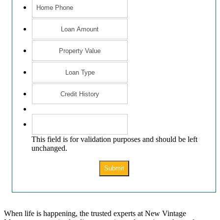
This field is for validation purposes and should be left
unchanged.
When life is happening, the trusted experts at New Vintage