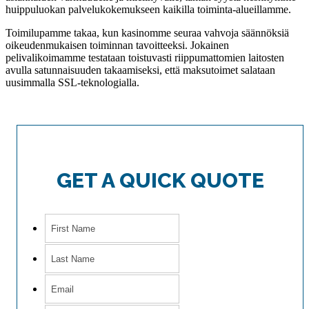
huippuluokan palvelukokemukseen kaikilla toiminta-alueillamme.
Toimilupamme takaa, kun kasinomme seuraa vahvoja säännöksiä
oikeudenmukaisen toiminnan tavoitteeksi. Jokainen
pelivalikoimamme testataan toistuvasti riippumattomien laitosten
avulla satunnaisuuden takaamiseksi, että maksutoimet salataan
uusimmalla SSL-teknologialla.
GET A QUICK QUOTE