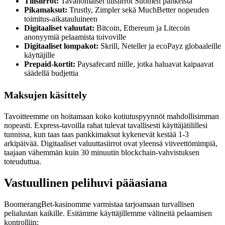
Tilisiirrot:
Tavanomaiset tilisiirrot Suomen pankeista
Pikamaksut:
Trustly, Zimpler sekä MuchBetter nopeuden
toimitus-aikatauluineen
Digitaaliset valuutat:
Bitcoin, Ethereum ja Litecoin
anonyymiä pelaamista toivoville
Digitaaliset lompakot:
Skrill, Neteller ja ecoPayz globaaleille
käyttäjille
Prepaid-kortit:
Paysafecard niille, jotka haluavat kaipaavat
säädellä budjettia
Maksujen käsittely
Tavoitteemme on hoitamaan koko kotiutuspyynnöt mahdollisimman
nopeasti. Express-tavoilla rahat tulevat tavallisesti käyttäjätilillesi
tunnissa, kun taas taas pankkimaksut kykenevät kestää 1-3
arkipäivää. Digitaaliset valuuttasiirrot ovat yleensä viiveettömimpiä,
taajaan vähemmän kuin 30 minuutin blockchain-vahvistuksen
toteuduttua.
Vastuullinen pelihuvi pääasiana
BoomerangBet-kasinomme varmistaa tarjoamaan turvallisen
pelialustan kaikille. Esitämme käyttäjillemme välineitä pelaamisen
kontrolliin: