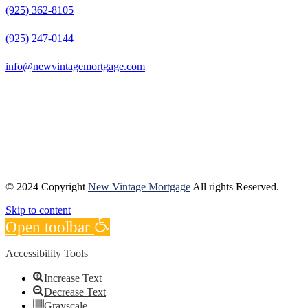
(925) 362-8105
(925) 247-0144
info@newvintagemortgage.com
Follow Us
© 2024 Copyright
New Vintage Mortgage
All rights Reserved.
Skip to content
Open toolbar
Accessibility Tools
Increase Text
Decrease Text
Grayscale