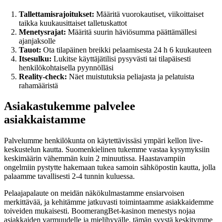
Tallettamisrajoitukset:
Määritä vuorokautiset, viikoittaiset
taikka kuukausittaiset talletuskattot
Menetysrajat:
Määritä suurin häviösumma päättämällesi
ajanjaksolle
Tauot:
Ota tilapäinen breikki pelaamisesta 24 h 6 kuukauteen
Itsesulku:
Lukitse käyttäjätilisi pysyvästi tai tilapäisesti
henkilökohtaisella pyynnölläsi
Reality-check:
Näet muistutuksia peliajasta ja pelatuista
rahamääristä
Asiakastukemme palvelee
asiakkaistamme
Palvelumme henkilökunta on käytettävissäsi ympäri kellon live-
keskustelun kautta. Suomenkielinen tukemme vastaa kysymyksiin
keskimäärin vähemmän kuin 2 minuutissa. Haastavampiin
ongelmiin pystytte hakemaan tukea samoin sähköpostin kautta, jolla
palaamme tavallisesti 2-4 tunnin kuluessa.
Pelaajapalaute on meidän näkökulmastamme ensiarvoisen
merkittävää, ja kehitämme jatkuvasti toimintaamme asiakkaidemme
toiveiden mukaisesti. BoomerangBet-kasinon menestys nojaa
asiakkaiden varmuudelle ja mielihyvälle, tämän syystä keskitymme