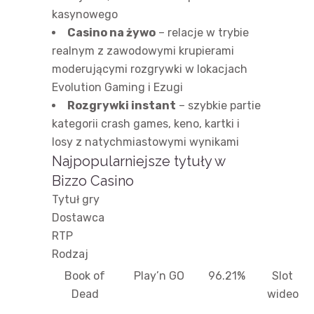
kasynowego
Casino na żywo
– relacje w trybie
realnym z zawodowymi krupierami
moderującymi rozgrywki w lokacjach
Evolution Gaming i Ezugi
Rozgrywki instant
– szybkie partie
kategorii crash games, keno, kartki i
losy z natychmiastowymi wynikami
Najpopularniejsze tytuły w
Bizzo Casino
Tytuł gry
Dostawca
RTP
Rodzaj
Book of
Play’n GO
96.21%
Slot
Dead
wideo