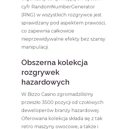
cyfr RandomNumberGenerator
(RNG) w wszystkich rozgrywce jest
sprawdzany pod aspektem prawości,
co zapewnia całkowicie
nieprzewidywalne efekty bez szansy
manipulacji.
Obszerna kolekcja
rozgrywek
hazardowych
W Bizzo Casino zgromadziliśmy
przeszło 3500 pozycji od czołowych
deweloperów branży hazardowej.
Oferowana kolekcja składa się z tak
retro maszyny owocowe, a także i