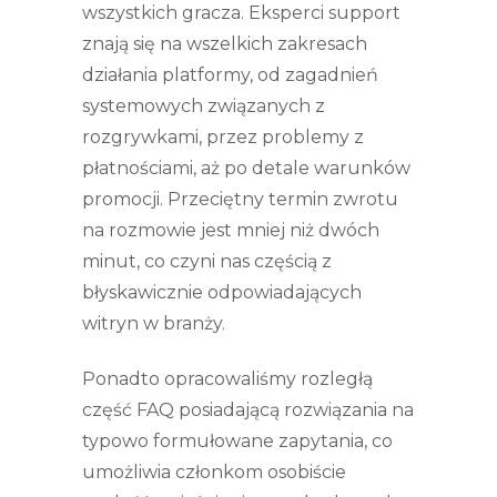
wszystkich gracza. Eksperci support
znają się na wszelkich zakresach
działania platformy, od zagadnień
systemowych związanych z
rozgrywkami, przez problemy z
płatnościami, aż po detale warunków
promocji. Przeciętny termin zwrotu
na rozmowie jest mniej niż dwóch
minut, co czyni nas częścią z
błyskawicznie odpowiadających
witryn w branży.
Ponadto opracowaliśmy rozległą
część FAQ posiadającą rozwiązania na
typowo formułowane zapytania, co
umożliwia członkom osobiście