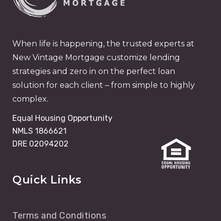
When life is happening, the trusted experts at
New Vintage Mortgage customize lending
strategies and zero in on the perfect loan
solution for each client – from simple to highly
complex.
Equal Housing Opportunity
NMLS 1866621
DRE 02094202
Quick Links
Terms and Conditions