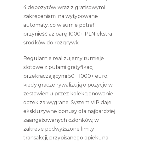
4 depozytów wraz z gratisowymi
zakręceniami na wytypowane
automaty, co w sumie potrafi
przynieść aż parę 1000+ PLN ekstra
środków do rozgrywki.
Regularnie realizujemy turnieje
slotowe z pulami gratyfikacji
przekraczającymi 50+ 1000+ euro,
kiedy gracze rywalizują o pozycje w
zestawieniu przez kolekcjonowanie
oczek za wygrane. System VIP daje
ekskluzywne bonusy dla najbardziej
zaangażowanych członków, w
zakresie podwyższone limity
transakcji, przypisanego opiekuna