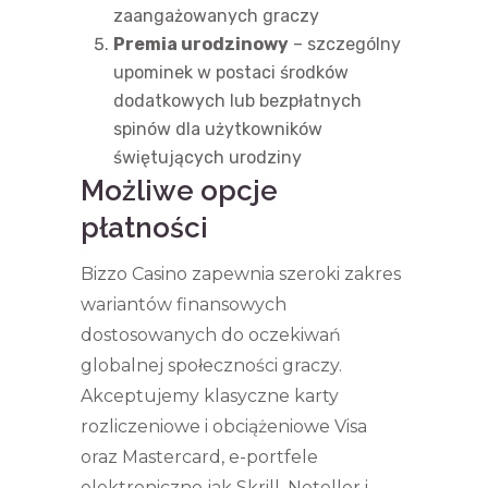
zaangażowanych graczy
Premia urodzinowy
– szczególny
upominek w postaci środków
dodatkowych lub bezpłatnych
spinów dla użytkowników
świętujących urodziny
Możliwe opcje
płatności
Bizzo Casino zapewnia szeroki zakres
wariantów finansowych
dostosowanych do oczekiwań
globalnej społeczności graczy.
Akceptujemy klasyczne karty
rozliczeniowe i obciążeniowe Visa
oraz Mastercard, e-portfele
elektroniczne jak Skrill, Neteller i