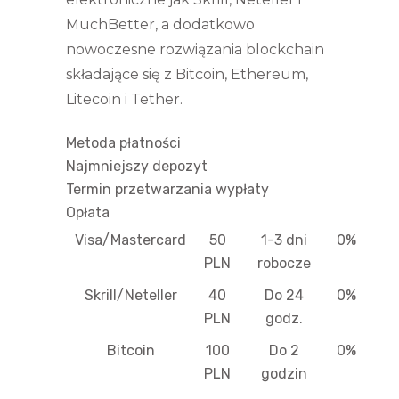
MuchBetter, a dodatkowo
nowoczesne rozwiązania blockchain
składające się z Bitcoin, Ethereum,
Litecoin i Tether.
Metoda płatności
Najmniejszy depozyt
Termin przetwarzania wypłaty
Opłata
Visa/Mastercard
50
1-3 dni
0%
PLN
robocze
Skrill/Neteller
40
Do 24
0%
PLN
godz.
Bitcoin
100
Do 2
0%
PLN
godzin